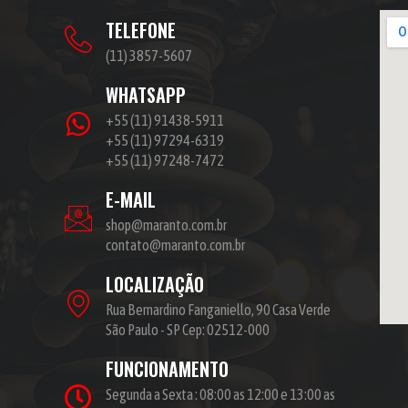
TELEFONE
(11) 3857-5607
WHATSAPP
+55 (11) 91438-5911
+55 (11) 97294-6319
+55 (11) 97248-7472
E-MAIL
shop@maranto.com.br
contato@maranto.com.br
LOCALIZAÇÃO
Rua Bernardino Fanganiello, 90 Casa Verde
São Paulo - SP Cep: 02512-000
FUNCIONAMENTO
Segunda a Sexta : 08:00 as 12:00 e 13:00 as