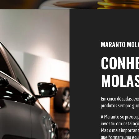
MARANTO MOL
CONH
MOLA
Em cinco décadas, ex
produtos sempre gui
A Maranto se preocupa
investiu em instalaçõ
Mas o mais important
que formam uma equip