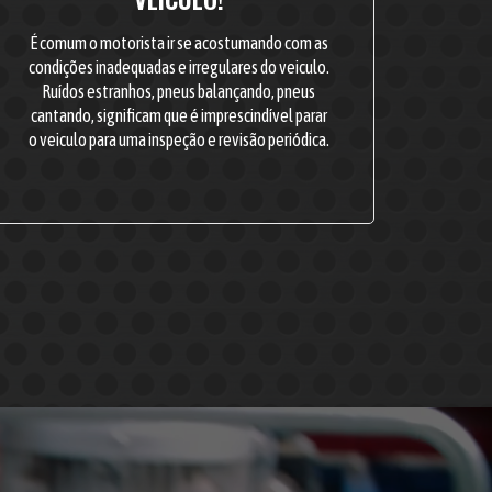
É comum o motorista ir se acostumando com as
condições inadequadas e irregulares do veiculo.
Ruídos estranhos, pneus balançando, pneus
cantando, significam que é imprescindível parar
o veiculo para uma inspeção e revisão periódica.