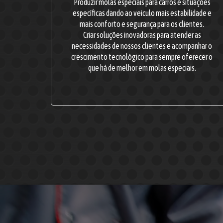
Produzir molas especiais para carros e situações
específicas dando ao veiculo mais estabilidade e
mais conforto e segurança para os clientes.
Criar soluções inovadoras para atender as
necessidades de nossos clientes e acompanhar o
crescimento tecnológico para sempre oferecer o
que há de melhor em molas especiais.