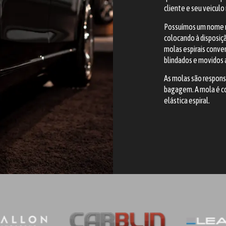
cliente e seu veiculo
Possuímos um nome r
colocando à disposiç
molas espirais conven
blindados e movidos a
As molas são respons
bagagem. A mola é co
elástica espiral.